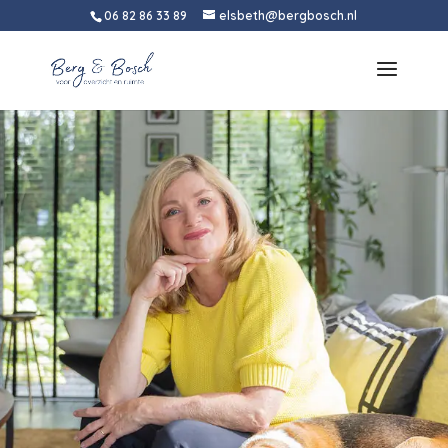
06 82 86 33 89
elsbeth@bergbosch.nl