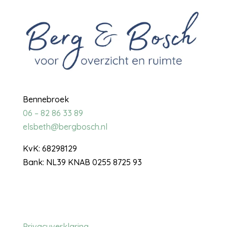
Bennebroek
06 – 82 86 33 89
elsbeth@bergbosch.nl
KvK: 68298129
Bank: NL39 KNAB 0255 8725 93
Privacyverklaring