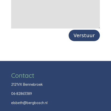
Verstuur
Contact
2121VX Bennebroek
06-82863389
elsbeth@bergbosch.nl