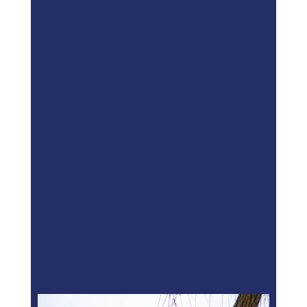
Misschien herken je het gevoel: je
leest een overlijdensbericht en
vraagt je af: hoe zal dat voor mij
zijn? Wie regelt mijn uitvaart als ik
geen familie heb? Wat gebeurt er
met mijn dierbare spullen? Juist
voor jou, als alleenstaande zonder
directe familie, is het belangrijk om
nu na te denken over je
nalatenschap en je laatste
wensen.”