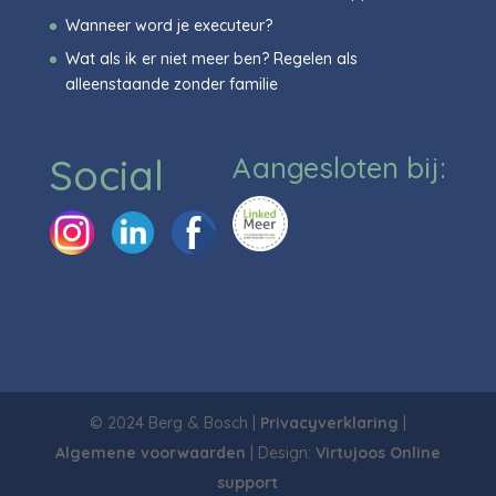
Wanneer word je executeur?
Wat als ik er niet meer ben? Regelen als
alleenstaande zonder familie
Social
Aangesloten bij:
© 2024 Berg & Bosch |
Privacyverklaring
|
Algemene voorwaarden
| Design:
Virtujoos Online
support