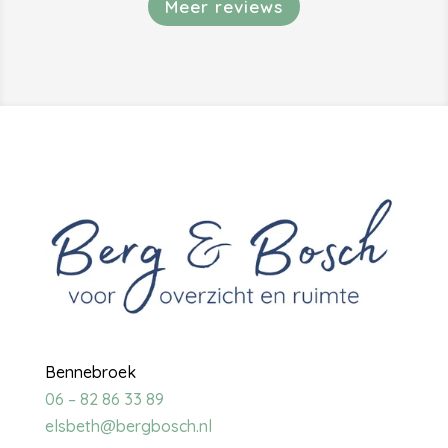
Meer reviews
Bennebroek
06 – 82 86 33 89
elsbeth@bergbosch.nl