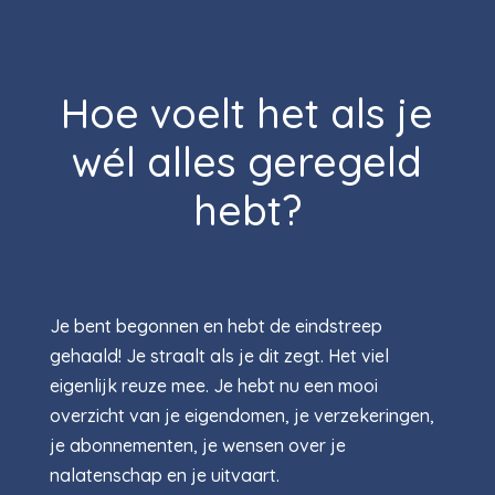
Hoe voelt het als je
wél alles geregeld
hebt?
Je bent begonnen en hebt de eindstreep
gehaald! Je straalt als je dit zegt. Het viel
eigenlijk reuze mee. Je hebt nu een mooi
overzicht van je eigendomen, je verzekeringen,
je abonnementen, je wensen over je
nalatenschap en je uitvaart.