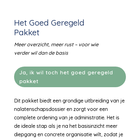
Het Goed Geregeld
Pakket
Meer overzicht, meer rust – voor wie
verder wil dan de basis
Ja, ik wil toch het goed geregeld
pakket
Dit pakket biedt een grondige uitbreiding van je
nalatenschapsdossier en zorgt voor een
complete ordening van je administratie. Het is
de ideale stap als je na het basisinzicht meer
diepgang en concrete organisatie wilt, zodat je