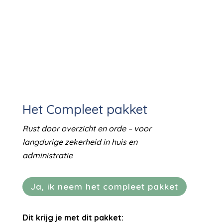
Het Compleet pakket
Rust door overzicht en orde – voor
langdurige zekerheid in huis en
administratie
Ja, ik neem het compleet pakket
Dit krijg je met dit pakket: