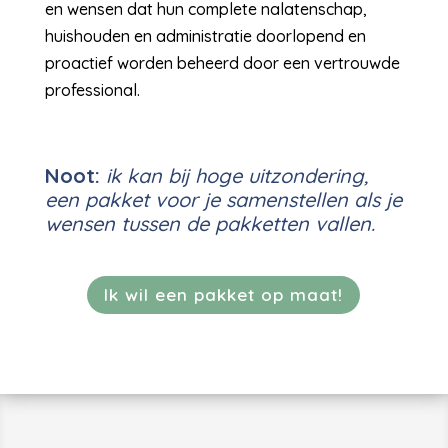
en wensen dat hun complete nalatenschap,
huishouden en administratie doorlopend en
proactief worden beheerd door een vertrouwde
professional.
Noot:
ik kan bij hoge uitzondering,
een pakket voor je samenstellen als je
wensen tussen de pakketten vallen.
Ik wil een pakket op maat!