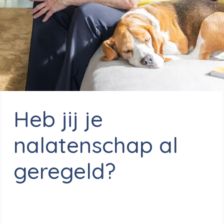
Heb jij je
nalatenschap al
geregeld?
Je bent alleen, je hebt geen partner of
kinderen. En je wilt toch iets regelen voor