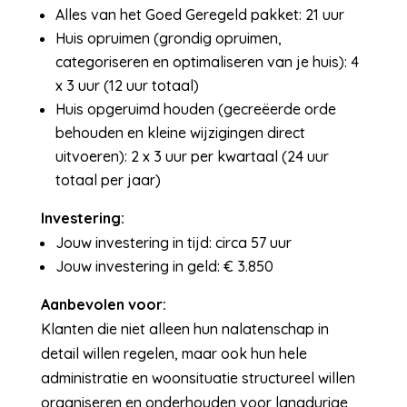
Alles van het Goed Geregeld pakket: 21 uur
Huis opruimen (grondig opruimen,
categoriseren en optimaliseren van je huis): 4
x 3 uur (12 uur totaal)
Huis opgeruimd houden (gecreëerde orde
behouden en kleine wijzigingen direct
uitvoeren): 2 x 3 uur per kwartaal (24 uur
totaal per jaar)
Investering:
Jouw investering in tijd: circa 57 uur
Jouw investering in geld: € 3.850
Aanbevolen voor:
Klan­ten die niet alleen hun nalatenschap in
detail willen regelen, maar ook hun hele
administratie en woonsituatie structureel willen
organiseren en onderhouden voor langdurige