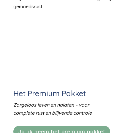
gemoedsrust.
Het Premium Pakket
Zorgeloos leven en nalaten – voor
complete rust en blijvende controle
Ja, ik neem het premium pakket