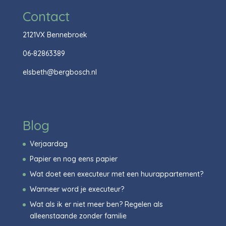
Contact
2121VX Bennebroek
06-82863389
elsbeth@bergbosch.nl
Blog
Verjaardag
Papier en nog eens papier
Wat doet een executeur met een huurappartement?
Wanneer word je executeur?
Wat als ik er niet meer ben? Regelen als
alleenstaande zonder familie