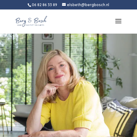
06 82 86 33 89
elsbeth@bergbosch.nl