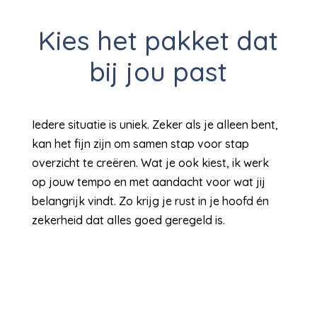
Kies het pakket dat
bij jou past
Iedere situatie is uniek. Zeker als je alleen bent,
kan het fijn zijn om samen stap voor stap
overzicht te creëren. Wat je ook kiest, ik werk
op jouw tempo en met aandacht voor wat jij
belangrijk vindt. Zo krijg je rust in je hoofd én
zekerheid dat alles goed geregeld is.