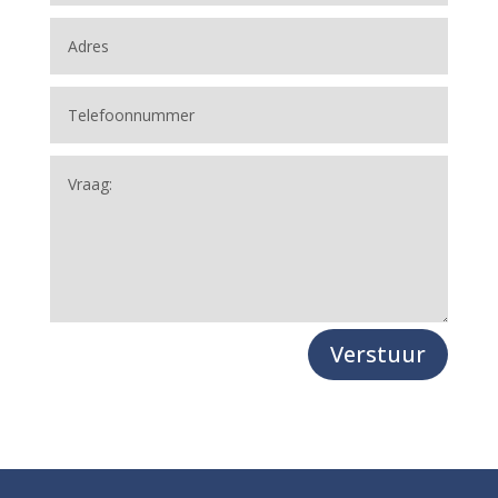
Verstuur