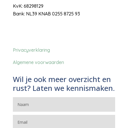
KvK: 68298129
Bank: NL39 KNAB 0255 8725 93
Privacyverklaring
Algemene voorwaarden
Wil je ook meer overzicht en
rust? Laten we kennismaken.