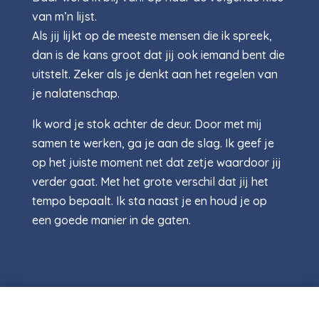
van m’n lijst.
Als jij lijkt op de meeste mensen die ik spreek,
dan is de kans groot dat jij ook iemand bent die
uitstelt. Zeker als je denkt aan het regelen van
je nalatenschap.
Ik word je stok achter de deur. Door met mij
samen te werken, ga je aan de slag. Ik geef je
op het juiste moment net dat zetje waardoor jij
verder gaat. Met het grote verschil dat jij het
tempo bepaalt. Ik sta naast je en houd je op
een goede manier in de gaten.