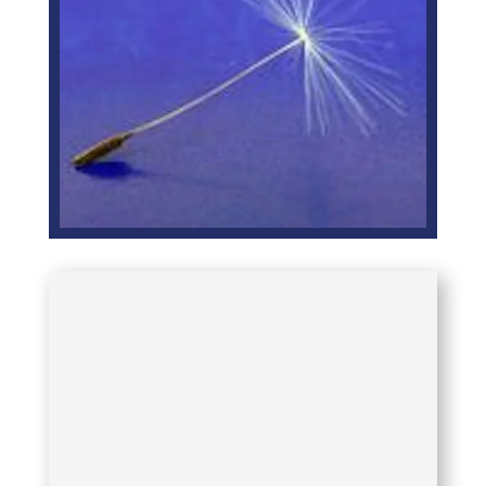
Jan had een lijst met wat weg kon en
wat moest blijven. Sommige spullen
zou hij nog proberen te verkopen,
andere spullen zou hij meenemen.
Samen liepen we door de kamers. Hij
meldde terloops dat hij verzamelt en