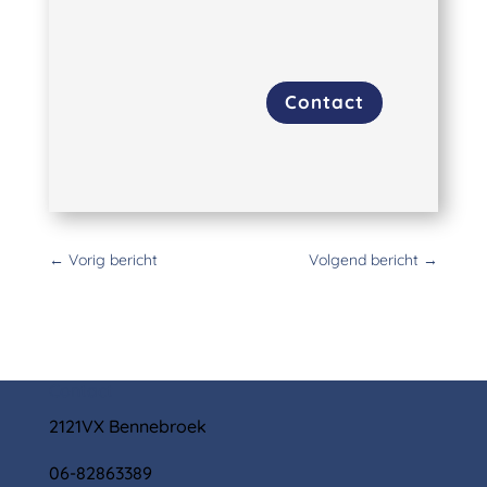
Contact
←
Vorig bericht
Volgend bericht
→
Contact
2121VX Bennebroek
06-82863389