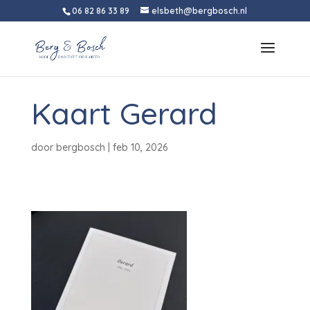
06 82 86 33 89
elsbeth@bergbosch.nl
Kaart Gerard
door
bergbosch
|
feb 10, 2026