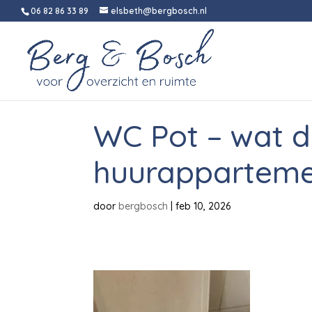
06 82 86 33 89
elsbeth@bergbosch.nl
WC Pot – wat d
huurappartem
door
bergbosch
|
feb 10, 2026