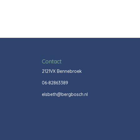
Contact
2121VX Bennebroek
06-82863389
elsbeth@bergbosch.nl