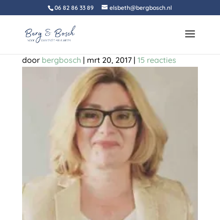
06 82 86 33 89
elsbeth@bergbosch.nl
elsbeth
door
bergbosch
|
mrt 20, 2017
|
15 reacties