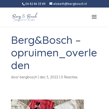
06 82 86 33 89
elsbeth@bergbosch.nl
Berg&Bosch –
opruimen_overle
den
door
bergbosch
|
dec 5, 2022
|
0 Reacties